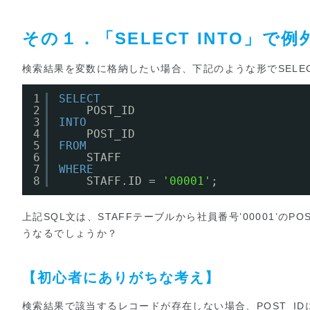
その１．「SELECT INTO」で
検索結果を変数に格納したい場合、下記のような形でSELEC
1
SELECT
2
POST_ID
3
INTO
4
POST_ID
5
FROM
6
STAFF
7
WHERE
8
STAFF.ID = 
'00001'
;
上記SQL文は、STAFFテーブルから社員番号’00001’
うなるでしょうか？
【初心者にありがちな考え】
検索結果で該当するレコードが存在しない場合、POST_ID