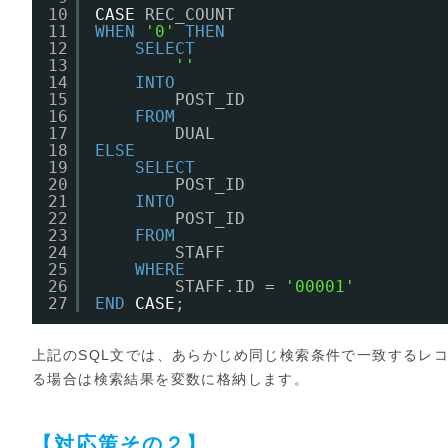
10
CASE
REC_COUNT
11
WHEN
'0'
THEN
12
SELECT
13
''
14
INTO
15
POST_ID
16
FROM
17
DUAL
18
ELSE
19
SELECT
20
POST_ID
21
INTO
22
POST_ID
23
FROM
24
STAFF
25
WHERE
26
STAFF.ID = 
'00001'
27
END
CASE
;
上記のSQL文では、あらかじめ同じ検索条件で一致するレコ
る場合は検索結果を変数に格納します。
【対応策その２】