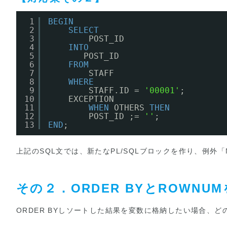
1
BEGIN
2
SELECT
3
POST_ID
4
INTO
5
POST_ID
6
FROM
7
STAFF
8
WHERE
9
STAFF.ID = 
'00001'
;
10
EXCEPTION
11
WHEN
OTHERS 
THEN
12
POST_ID ;= 
''
;
13
END
;
上記のSQL文では、新たなPL/SQLブロックを作り、例外「N
その２．ORDER BYとROW
ORDER BYしソートした結果を変数に格納したい場合、ど