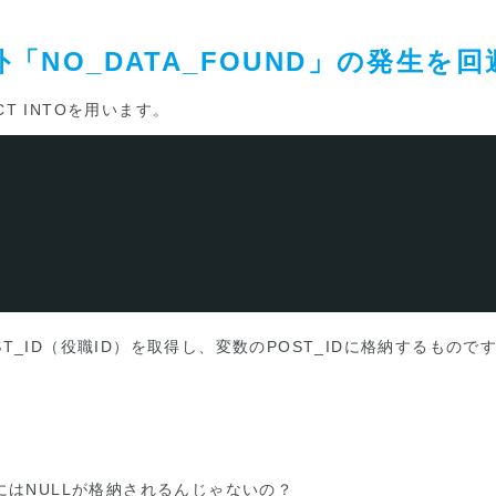
例外「NO_DATA_FOUND」の発生を
T INTOを用います。
のPOST_ID（役職ID）を取得し、変数のPOST_IDに格納する
にはNULLが格納されるんじゃないの？