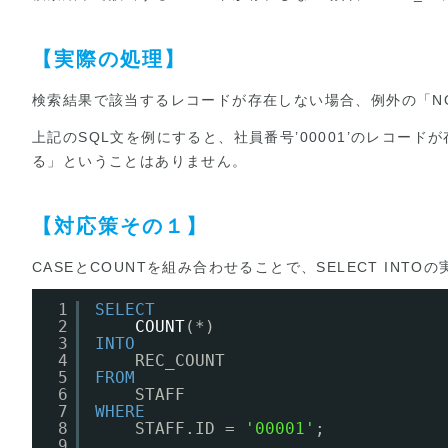
【実際の処理】
検索結果で該当するレコードが存在しない場合、例外の「NO_
上記のSQL文を例にすると、社員番号’00001’のレコード
る」ということはありません。
【対応策その１】
CASEとCOUNTを組み合わせることで、SELECT INT
1
SELECT
2
COUNT
(*)
3
INTO
4
REC_COUNT
5
FROM
6
STAFF
7
WHERE
8
STAFF.ID = 
'00001'
;
9