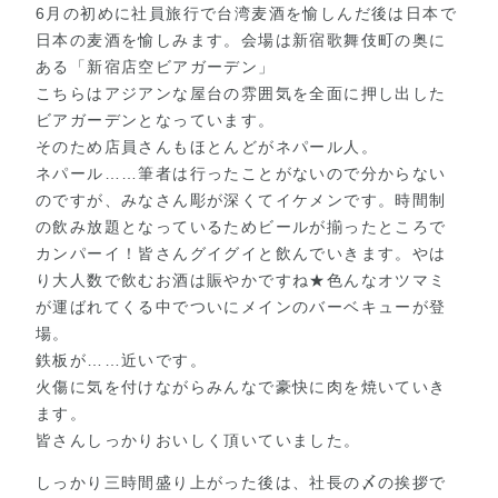
6月の初めに社員旅行で台湾麦酒を愉しんだ後は日本で
日本の麦酒を愉しみます。会場は新宿歌舞伎町の奥に
ある「新宿店空ビアガーデン」
こちらはアジアンな屋台の雰囲気を全面に押し出した
ビアガーデンとなっています。
そのため店員さんもほとんどがネパール人。
ネパール……筆者は行ったことがないので分からない
のですが、みなさん彫が深くてイケメンです。時間制
の飲み放題となっているためビールが揃ったところで
カンパーイ！皆さんグイグイと飲んでいきます。やは
り大人数で飲むお酒は賑やかですね★色んなオツマミ
が運ばれてくる中でついにメインのバーベキューが登
場。
鉄板が……近いです。
火傷に気を付けながらみんなで豪快に肉を焼いていき
ます。
皆さんしっかりおいしく頂いていました。
しっかり三時間盛り上がった後は、社長の〆の挨拶で