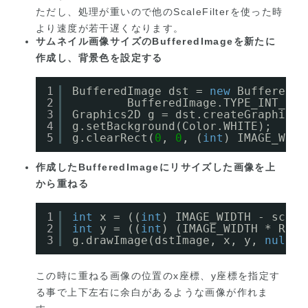
ただし、処理が重いので他の
ScaleFilter
を使った時
より速度が若干遅くなります。
サムネイル画像サイズの
BufferedImage
を新たに
作成し、背景色を設定する
1
BufferedImage dst = 
new
BufferedIm
2
BufferedImage.TYPE_INT_RGB
3
Graphics2D g = dst.createGraphics(
4
g.setBackground(Color.WHITE);
5
g.clearRect(
0
, 
0
, (
int
) IMAGE_WIDT
作成した
BufferedImage
にリサイズした画像を上
から重ねる
1
int
x = ((
int
) IMAGE_WIDTH - scale
2
int
y = ((
int
) (IMAGE_WIDTH * RETI
3
g.drawImage(dstImage, x, y, 
null
);
この時に重ねる画像の位置のx座標、y座標を指定す
る事で上下左右に余白があるような画像が作れま