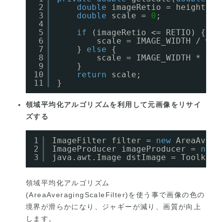
2
double
imageRetio = height / 
3
double
scale = 
0
;
4
5
if
(imageRetio <= RETIO) {
6
scale = IMAGE_WIDTH / wid
7
} 
else
{
8
scale = IMAGE_WIDTH * RET
9
}
10
return
scale;
11
}
領域平均化アルゴリズムを利用して元画像をリサイ
ズする
1
ImageFilter filter = 
new
AreaAvera
2
ImageProducer imageProducer = 
new
3
java.awt.Image dstImage = Toolkit.
領域平均化アルゴリズム
(
AreaAveragingScaleFilter
)を使う事で画像の色の
境界が滑らかになり、ジャギーが減り、画質が向上
します。