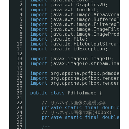
2
import
java.awt.Graphics2D;
3
import
java.awt.Toolkit;
4
import
java.awt.image.AreaAveragin
5
import
java.awt.image.BufferedImag
6
import
java.awt.image.FilteredImag
7
import
java.awt.image.ImageFilter;
8
import
java.awt.image.ImageProduce
9
import
java.io.File;
10
import
java.io.FileOutputStream;
11
import
java.io.IOException;
12
13
import
javax.imageio.ImageIO;
14
import
javax.imageio.stream.ImageO
15
16
import
org.apache.pdfbox.pdmodel.P
17
import
org.apache.pdfbox.rendering
18
import
org.apache.pdfbox.rendering
19
20
public
class
PdfToImage {
21
22
// サムネイル画像の縦横比率
23
private
static
final
double
RE
24
// サムネイル画像の幅(400px)
25
private
static
final
double
IM
26
27
/**