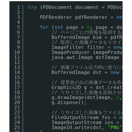
1
try
(PDDocument document = PDDocume
2
3
PDFRenderer pdfRenderer = 
new
P
4
5
for
(
int
page = 
0
; page < docum
6
// ページごとの情報を取得する。
7
BufferedImage bim = pdfRend
8
// 取得した画像データをリサイズす
9
ImageFilter filter = 
new
Re
10
ImageProducer imageProducer
11
java.awt.Image dstImage = T
12
13
// 画像ファイル出力時に使うにBuf
14
BufferedImage dst = 
new
Buf
15
16
// 背景色のみの画像データを作成す
17
Graphics2D g = dst.createGr
18
// リサイズした画像を反映させる。
19
g.drawImage(dstImage, 
0
, 
0
,
20
g.dispose();
21
22
// リサイズした画像をファイルに出
23
FileOutputStream fos = 
new
24
ImageOutputStream ios = Ima
25
ImageIO.write(dst, 
"PNG"
, i