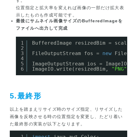
す。
位置指定と拡大率を変えれば画像の一部だけ拡大表
示したものも作成可能です。
最後にサムネイル画像サイズの
BufferedImage
を
ファイルへ出力して完成
1
BufferedImage resizedBim = scaleIm
2
3
FileOutputStream fos = 
new
FileOut
4
5
ImageOutputStream ios = ImageIO.cr
6
ImageIO.write(resizedBim, 
"PNG"
, i
5.最終形
以上を踏まえリサイズ時のサイズ指定、リサイズした
画像を反映させる時の位置指定を変更し、たどり着い
た最終形の実装が以下となります。
1
import
java.awt.Color;