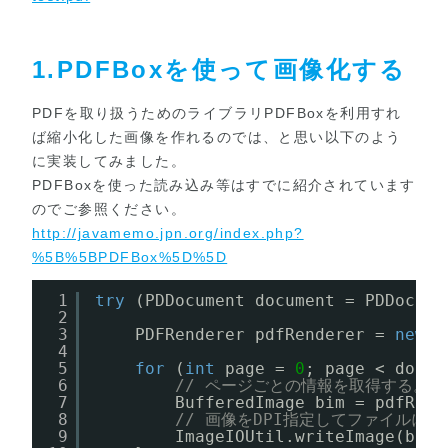
1.PDFBoxを使って画像化する
PDFを取り扱うためのライブラリ
PDFBox
を利用すれ
ば縮小化した画像を作れるのでは、と思い以下のよう
に実装してみました。
PDFBoxを使った読み込み等はすでに紹介されています
のでご参照ください。
http://javamemo.jpn.org/index.php?
%5B%5BPDFBox%5D%5D
1
try
(PDDocument document = PDDocume
2
3
PDFRenderer pdfRenderer = 
new
P
4
5
for
(
int
page = 
0
; page < docum
6
// ページごとの情報を取得する。
7
BufferedImage bim = pdfRend
8
// 画像をDPI指定してファイルにす
9
ImageIOUtil.writeImage(bim,