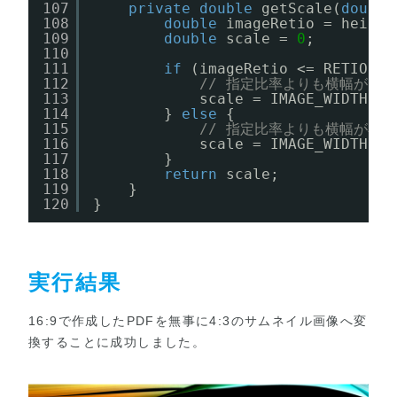
107
private
double
getScale(
double
108
double
imageRetio = height
109
double
scale = 
0
;
110
111
if
(imageRetio <= RETIO) {
112
// 指定比率よりも横幅が大
113
scale = IMAGE_WIDTH / 
114
} 
else
{
115
// 指定比率よりも横幅が小
116
scale = IMAGE_WIDTH * 
117
}
118
return
scale;
119
}
120
}
実行結果
16:9で作成したPDFを無事に4:3のサムネイル画像へ変
換することに成功しました。