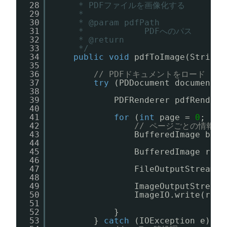
28
* PDFファイルを画像化する
29
* 
30
* @param pdfPath
31
*            PDFへのパス
32
* @return
33
*/
34
public
void
pdfToImage(String 
35
36
// PDFドキュメントをロード
37
try
(PDDocument document =
38
39
PDFRenderer pdfRendere
40
41
for
(
int
page = 
0
; pag
42
// ページごとの情報を
43
BufferedImage bim 
44
45
BufferedImage resi
46
47
FileOutputStream f
48
49
ImageOutputStream 
50
ImageIO.write(resi
51
52
}
53
} 
catch
(IOException e) {