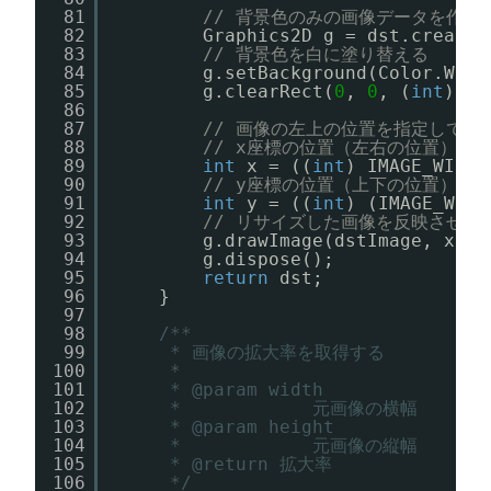
81
// 背景色のみの画像データを作成
82
Graphics2D g = dst.createG
83
// 背景色を白に塗り替える
84
g.setBackground(Color.WHIT
85
g.clearRect(
0
, 
0
, (
int
) IM
86
87
// 画像の左上の位置を指定して中
88
// x座標の位置（左右の位置）
89
int
x = ((
int
) IMAGE_WIDTH
90
// y座標の位置（上下の位置）
91
int
y = ((
int
) (IMAGE_WIDT
92
// リサイズした画像を反映させる
93
g.drawImage(dstImage, x, y
94
g.dispose();
95
return
dst;
96
}
97
98
/**
99
* 画像の拡大率を取得する
100
* 
101
* @param width
102
*            元画像の横幅
103
* @param height
104
*            元画像の縦幅
105
* @return 拡大率
106
*/