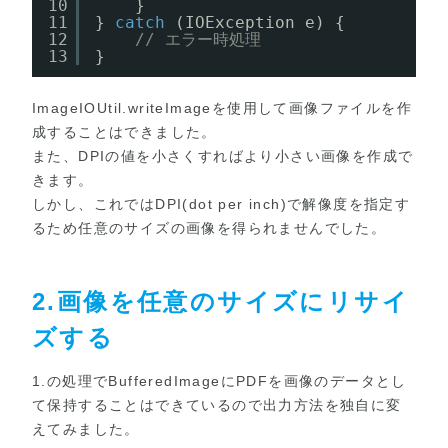
10
}
11
} 
catch
(IOException e) {
12
// エラー時処理
13
}
ImageIOUtil.writeImage
を使用して画像ファイルを作
成することはできました。
また、
DPI
の値を小さくすればより小さい画像を作成で
きます。
しかし、これではDPI(dot per inch)で解像度を指定す
るため任意のサイズの画像を得られませんでした。
2.画像を任意のサイズにリサイ
ズする
1.の処理で
BufferedImage
にPDFを画像のデータとし
て保持することはできているので出力方法を独自に変
えてみました。