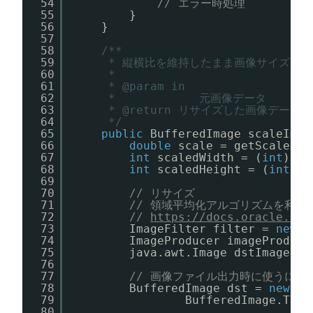
54
// エラー時処理
55
}
56
}
57
58
/**
59
* 縦横比を維持したまま画像サイズを
60
* 
61
* @param in
62
*            元画像データ
63
* @return リサイズした画像データ
64
*/
65
public
BufferedImage scaleImag
66
double
scale = getScale((
d
67
int
scaledWidth = (
int
) (i
68
int
scaledHeight = (
int
) (
69
70
// リサイズ
71
// 領域平均化アルゴリズムを利用
72
// 
https://docs.oracle.com
73
ImageFilter filter = 
new
A
74
ImageProducer imageProduce
75
java.awt.Image dstImage = 
76
77
// 画像ファイル出力時に使うにBu
78
BufferedImage dst = 
new
Bu
79
BufferedImage.TYPE
80