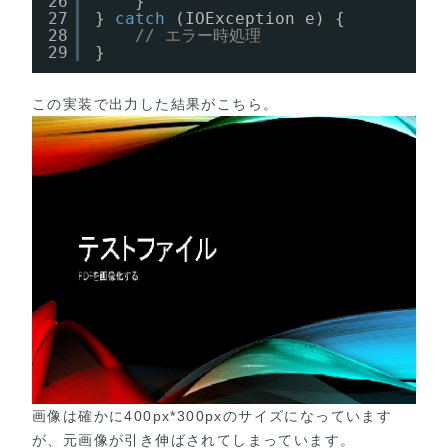
26
}
27
} 
catch
(IOException e) {
28
// エラー時処理
29
}
この実装で出力した結果がこちら。
画像は確かに400px*300pxのサイズになっています
が、元画像が引き伸ばされてしまっています。