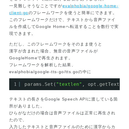
一見難しそうなことですが
evalphobia/google-home-
client-go
のフレームワークを使うと簡単にできます。
このフレームワークだけで、テキストから音声ファイ
ルを作成してGoogle Homeへ転送することを数行で実
現できます。
ただし、このフレームワークをそのまま使うと
漢字が含まれた場合、無音の音声ファイルが
GoogleHomeで再生されます。
フレームワークを解析した結果、
evalphobia/google-tts-go/tts.goの中に
1
params.Set(
"textlen"
, opt.getTextLen
テキストの長さをGoogle Speech APIに渡している箇
所がありました。
ひらがなだけの場合は音声ファイルは正常に再生され
たので、
入力したテキストと音声ファイルのために漢字からカ