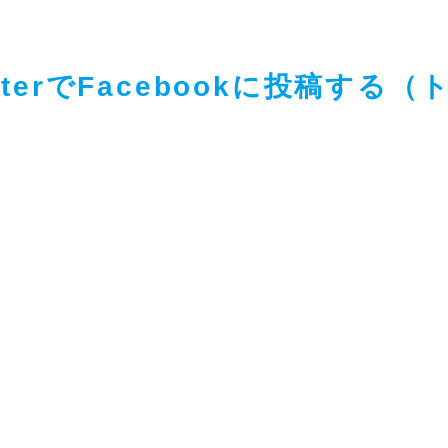
to-PosterでFacebookに投