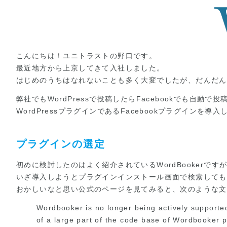
こんにちは！ユニトラストの野口です。
最近地方から上京してきて入社しました。
はじめのうちはなれないことも多く大変でしたが、だんだん
弊社でもWordPressで投稿したらFacebookでも自動
WordPressプラグインであるFacebookプラグインを導
プラグインの選定
初めに検討したのはよく紹介されているWordBookerです
いざ導入しようとプラグインインストール画面で検索しても
おかしいなと思い公式のページを見てみると、次のような文
Wordbooker is no longer being actively supported
of a large part of the code base of Wordbooker p