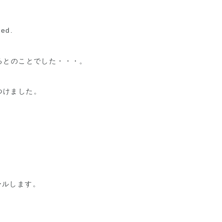
ged.
するとのことでした・・・。
を見つけました。
ールします。