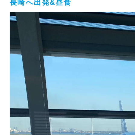
長崎へ出発&昼食